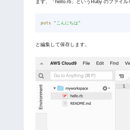
まず、「hello.rb」というRuby のフ
puts
"こんにちは"
と編集して保存します。