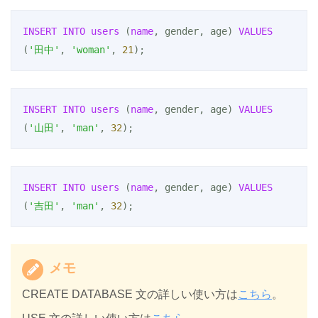
INSERT
INTO
users
 (
name
, gender, age) 
VALUES
(
'田中'
, 
'woman'
, 
21
);
INSERT
INTO
users
 (
name
, gender, age) 
VALUES
(
'山田'
, 
'man'
, 
32
);
INSERT
INTO
users
 (
name
, gender, age) 
VALUES
(
'吉田'
, 
'man'
, 
32
);
メモ
CREATE DATABASE 文の詳しい使い方は
こちら
。