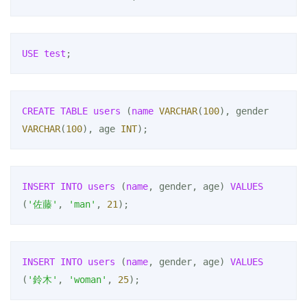
USE
test
;
CREATE
TABLE
users
 (
name
VARCHAR
(
100
), gender 
VARCHAR
(
100
), age 
INT
);
INSERT
INTO
users
 (
name
, gender, age) 
VALUES
(
'佐藤'
, 
'man'
, 
21
);
INSERT
INTO
users
 (
name
, gender, age) 
VALUES
(
'鈴木'
, 
'woman'
, 
25
);